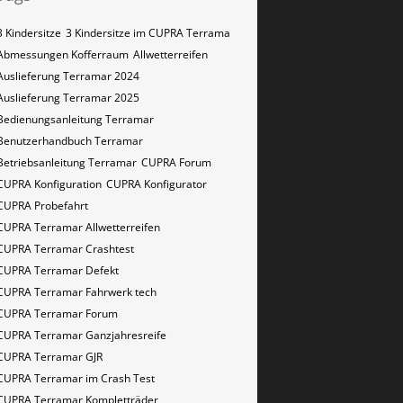
3 Kindersitze
3 Kindersitze im CUPRA Terrama
Abmessungen Kofferraum
Allwetterreifen
Auslieferung Terramar 2024
Auslieferung Terramar 2025
Bedienungsanleitung Terramar
Benutzerhandbuch Terramar
Betriebsanleitung Terramar
CUPRA Forum
CUPRA Konfiguration
CUPRA Konfigurator
CUPRA Probefahrt
CUPRA Terramar Allwetterreifen
CUPRA Terramar Crashtest
CUPRA Terramar Defekt
CUPRA Terramar Fahrwerk tech
CUPRA Terramar Forum
CUPRA Terramar Ganzjahresreife
CUPRA Terramar GJR
CUPRA Terramar im Crash Test
CUPRA Terramar Kompletträder