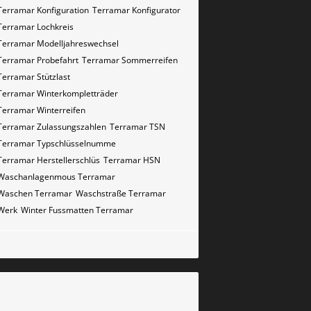
Terramar Konfiguration
Terramar Konfigurator
Terramar Lochkreis
Terramar Modelljahreswechsel
Terramar Probefahrt
Terramar Sommerreifen
Terramar Stützlast
Terramar Winterkompletträder
Terramar Winterreifen
Terramar Zulassungszahlen
Terramar​​​​ TSN
Terramar​​​​ Typschlüsselnumme
Terramar​​​​​ Herstellerschlüs
Terramar​​​​​ HSN
Waschanlagenmous Terramar
Waschen Terramar
Waschstraße Terramar
Werk
Winter Fussmatten Terramar