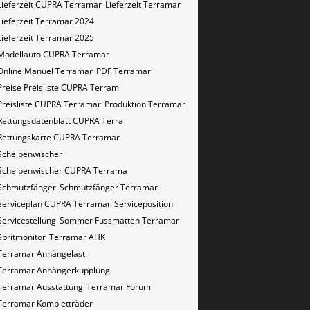
Lieferzeit CUPRA Terramar
Lieferzeit Terramar
Lieferzeit Terramar 2024
Lieferzeit Terramar 2025
Modellauto CUPRA Terramar
Online Manuel Terramar
PDF Terramar
Preise Preisliste CUPRA Terram
Preisliste CUPRA Terramar
Produktion Terramar
Rettungsdatenblatt CUPRA Terra
Rettungskarte CUPRA Terramar
Scheibenwischer
Scheibenwischer CUPRA​ Terrama
Schmutzfänger
Schmutzfänger Terramar
Serviceplan CUPRA Terramar
Serviceposition
Servicestellung
Sommer Fussmatten Terramar
Spritmonitor
Terramar AHK
Terramar Anhängelast
Terramar Anhängerkupplung
Terramar Ausstattung
Terramar Forum
Terramar Kompletträder