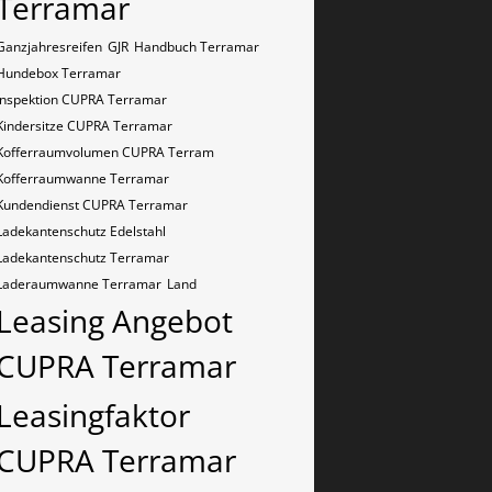
Terramar
Ganzjahresreifen
GJR
Handbuch Terramar
Hundebox Terramar
Inspektion CUPRA Terramar
Kindersitze CUPRA Terramar
Kofferraumvolumen CUPRA Terram
Kofferraumwanne Terramar
Kundendienst CUPRA Terramar
Ladekantenschutz Edelstahl
Ladekantenschutz Terramar
Laderaumwanne Terramar
Land
Leasing Angebot
CUPRA Terramar
Leasingfaktor
CUPRA Terramar