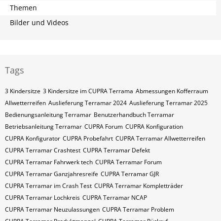
Themen
Bilder und Videos
Tags
3 Kindersitze
3 Kindersitze im CUPRA Terrama
Abmessungen Kofferraum
Allwetterreifen
Auslieferung Terramar 2024
Auslieferung Terramar 2025
Bedienungsanleitung Terramar
Benutzerhandbuch Terramar
Betriebsanleitung Terramar
CUPRA Forum
CUPRA Konfiguration
CUPRA Konfigurator
CUPRA Probefahrt
CUPRA Terramar Allwetterreifen
CUPRA Terramar Crashtest
CUPRA Terramar Defekt
CUPRA Terramar Fahrwerk tech
CUPRA Terramar Forum
CUPRA Terramar Ganzjahresreife
CUPRA Terramar GJR
CUPRA Terramar im Crash Test
CUPRA Terramar Kompletträder
CUPRA Terramar Lochkreis
CUPRA Terramar NCAP
CUPRA Terramar Neuzulassungen
CUPRA Terramar Problem