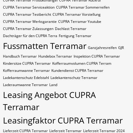
CUPRA Terramar Produktmangel
CUPRA Terramar Rückruf
CUPRA Terramar Serviceaktion
CUPRA Terramar Sommerreifen
CUPRA Terramar Testbericht
CUPRA Terramar Vorstellung
CUPRA Terramar Werksgarantie
CUPRA Terramar Youtube
CUPRA Terramar Zulassungen
Dachlast Terramar
Dachträger für den CUPRA Terra
Fertigung Terramar
Fussmatten Terramar
Ganzjahresreifen
GJR
Handbuch Terramar
Hundebox Terramar
Inspektion CUPRA Terramar
Kindersitze CUPRA Terramar
Kofferraumvolumen CUPRA Terram
Kofferraumwanne Terramar
Kundendienst CUPRA Terramar
Ladekantenschutz Edelstahl
Ladekantenschutz Terramar
Laderaumwanne Terramar
Land
Leasing Angebot CUPRA
Terramar
Leasingfaktor CUPRA Terramar
Lieferzeit CUPRA Terramar
Lieferzeit Terramar
Lieferzeit Terramar 2024