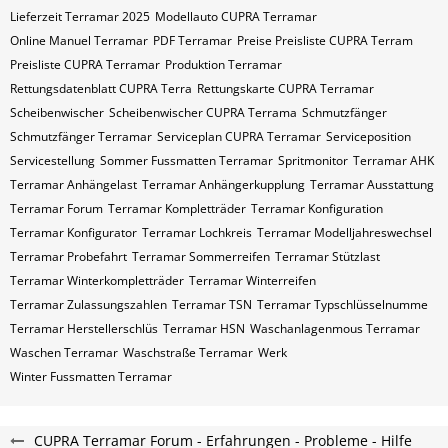
Lieferzeit Terramar 2025
Modellauto CUPRA Terramar
Online Manuel Terramar
PDF Terramar
Preise Preisliste CUPRA Terram
Preisliste CUPRA Terramar
Produktion Terramar
Rettungsdatenblatt CUPRA Terra
Rettungskarte CUPRA Terramar
Scheibenwischer
Scheibenwischer CUPRA​ Terrama
Schmutzfänger
Schmutzfänger Terramar
Serviceplan CUPRA Terramar
Serviceposition
Servicestellung
Sommer Fussmatten Terramar
Spritmonitor
Terramar AHK
Terramar Anhängelast
Terramar Anhängerkupplung
Terramar Ausstattung
Terramar Forum
Terramar Kompletträder
Terramar Konfiguration
Terramar Konfigurator
Terramar Lochkreis
Terramar Modelljahreswechsel
Terramar Probefahrt
Terramar Sommerreifen
Terramar Stützlast
Terramar Winterkompletträder
Terramar Winterreifen
Terramar Zulassungszahlen
Terramar​​​​ TSN
Terramar​​​​ Typschlüsselnumme
Terramar​​​​​ Herstellerschlüs
Terramar​​​​​ HSN
Waschanlagenmous Terramar
Waschen Terramar
Waschstraße Terramar
Werk
Winter Fussmatten Terramar
CUPRA Terramar Forum - Erfahrungen - Probleme - Hilfe