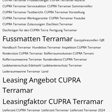
CUPRA Terramar Produktmangel
CUPRA Terramar Rückruf
CUPRA Terramar Serviceaktion
CUPRA Terramar Sommerreifen
CUPRA Terramar Testbericht
CUPRA Terramar Vorstellung
CUPRA Terramar Werksgarantie
CUPRA Terramar Youtube
CUPRA Terramar Zulassungen
Dachlast Terramar
Dachträger für den CUPRA Terra
Fertigung Terramar
Fussmatten Terramar
Ganzjahresreifen
GJR
Handbuch Terramar
Hundebox Terramar
Inspektion CUPRA Terramar
Kindersitze CUPRA Terramar
Kofferraumvolumen CUPRA Terram
Kofferraumwanne Terramar
Kundendienst CUPRA Terramar
Ladekantenschutz Edelstahl
Ladekantenschutz Terramar
Laderaumwanne Terramar
Land
Leasing Angebot CUPRA
Terramar
Leasingfaktor CUPRA Terramar
Lieferzeit CUPRA Terramar
Lieferzeit Terramar
Lieferzeit Terramar 2024