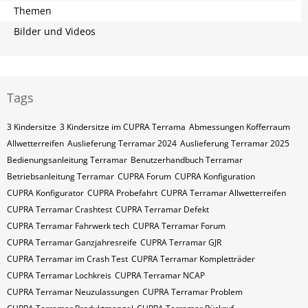
Themen
Bilder und Videos
Tags
3 Kindersitze
3 Kindersitze im CUPRA Terrama
Abmessungen Kofferraum
Allwetterreifen
Auslieferung Terramar 2024
Auslieferung Terramar 2025
Bedienungsanleitung Terramar
Benutzerhandbuch Terramar
Betriebsanleitung Terramar
CUPRA Forum
CUPRA Konfiguration
CUPRA Konfigurator
CUPRA Probefahrt
CUPRA Terramar Allwetterreifen
CUPRA Terramar Crashtest
CUPRA Terramar Defekt
CUPRA Terramar Fahrwerk tech
CUPRA Terramar Forum
CUPRA Terramar Ganzjahresreife
CUPRA Terramar GJR
CUPRA Terramar im Crash Test
CUPRA Terramar Kompletträder
CUPRA Terramar Lochkreis
CUPRA Terramar NCAP
CUPRA Terramar Neuzulassungen
CUPRA Terramar Problem