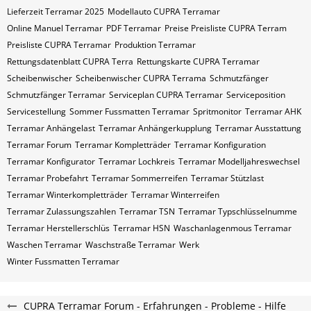
Lieferzeit Terramar 2025
Modellauto CUPRA Terramar
Online Manuel Terramar
PDF Terramar
Preise Preisliste CUPRA Terram
Preisliste CUPRA Terramar
Produktion Terramar
Rettungsdatenblatt CUPRA Terra
Rettungskarte CUPRA Terramar
Scheibenwischer
Scheibenwischer CUPRA​ Terrama
Schmutzfänger
Schmutzfänger Terramar
Serviceplan CUPRA Terramar
Serviceposition
Servicestellung
Sommer Fussmatten Terramar
Spritmonitor
Terramar AHK
Terramar Anhängelast
Terramar Anhängerkupplung
Terramar Ausstattung
Terramar Forum
Terramar Kompletträder
Terramar Konfiguration
Terramar Konfigurator
Terramar Lochkreis
Terramar Modelljahreswechsel
Terramar Probefahrt
Terramar Sommerreifen
Terramar Stützlast
Terramar Winterkompletträder
Terramar Winterreifen
Terramar Zulassungszahlen
Terramar​​​​ TSN
Terramar​​​​ Typschlüsselnumme
Terramar​​​​​ Herstellerschlüs
Terramar​​​​​ HSN
Waschanlagenmous Terramar
Waschen Terramar
Waschstraße Terramar
Werk
Winter Fussmatten Terramar
CUPRA Terramar Forum - Erfahrungen - Probleme - Hilfe