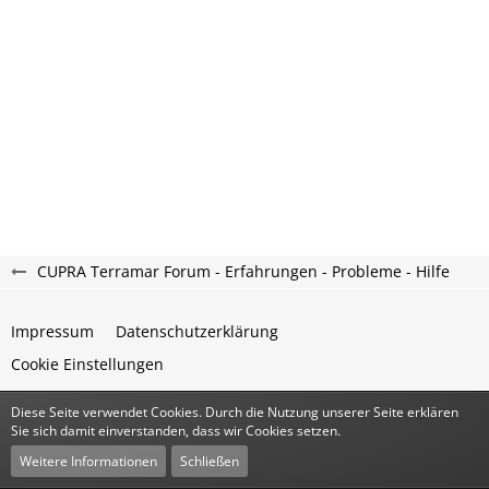
CUPRA Terramar Forum - Erfahrungen - Probleme - Hilfe
Impressum
Datenschutzerklärung
Cookie Einstellungen
Diese Seite verwendet Cookies. Durch die Nutzung unserer Seite erklären
Community-Software:
WoltLab Suite™
Sie sich damit einverstanden, dass wir Cookies setzen.
Stil:
Classic
von
cls-design
Weitere Informationen
Schließen