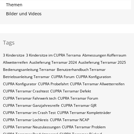
Themen
Bilder und Videos
Tags
3 Kindersitze
3 Kindersitze im CUPRA Terrama
Abmessungen Kofferraum
Allwetterreifen
Auslieferung Terramar 2024
Auslieferung Terramar 2025
Bedienungsanleitung Terramar
Benutzerhandbuch Terramar
Betriebsanleitung Terramar
CUPRA Forum
CUPRA Konfiguration
CUPRA Konfigurator
CUPRA Probefahrt
CUPRA Terramar Allwetterreifen
CUPRA Terramar Crashtest
CUPRA Terramar Defekt
CUPRA Terramar Fahrwerk tech
CUPRA Terramar Forum
CUPRA Terramar Ganzjahresreife
CUPRA Terramar GJR
CUPRA Terramar im Crash Test
CUPRA Terramar Kompletträder
CUPRA Terramar Lochkreis
CUPRA Terramar NCAP
CUPRA Terramar Neuzulassungen
CUPRA Terramar Problem