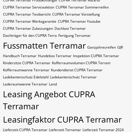
CUPRA Terramar Produktmangel
CUPRA Terramar Rückruf
CUPRA Terramar Serviceaktion
CUPRA Terramar Sommerreifen
CUPRA Terramar Testbericht
CUPRA Terramar Vorstellung
CUPRA Terramar Werksgarantie
CUPRA Terramar Youtube
CUPRA Terramar Zulassungen
Dachlast Terramar
Dachträger für den CUPRA Terra
Fertigung Terramar
Fussmatten Terramar
Ganzjahresreifen
GJR
Handbuch Terramar
Hundebox Terramar
Inspektion CUPRA Terramar
Kindersitze CUPRA Terramar
Kofferraumvolumen CUPRA Terram
Kofferraumwanne Terramar
Kundendienst CUPRA Terramar
Ladekantenschutz Edelstahl
Ladekantenschutz Terramar
Laderaumwanne Terramar
Land
Leasing Angebot CUPRA
Terramar
Leasingfaktor CUPRA Terramar
Lieferzeit CUPRA Terramar
Lieferzeit Terramar
Lieferzeit Terramar 2024