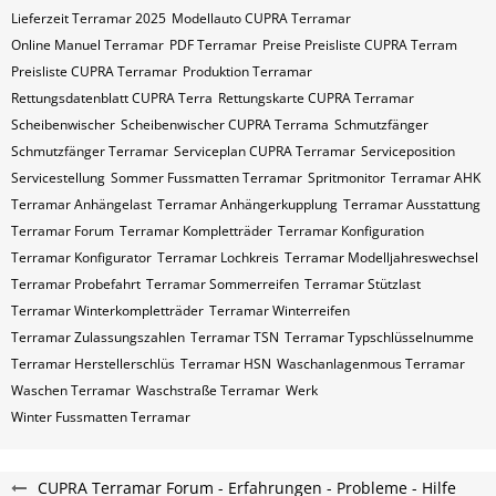
Lieferzeit Terramar 2025
Modellauto CUPRA Terramar
Online Manuel Terramar
PDF Terramar
Preise Preisliste CUPRA Terram
Preisliste CUPRA Terramar
Produktion Terramar
Rettungsdatenblatt CUPRA Terra
Rettungskarte CUPRA Terramar
Scheibenwischer
Scheibenwischer CUPRA​ Terrama
Schmutzfänger
Schmutzfänger Terramar
Serviceplan CUPRA Terramar
Serviceposition
Servicestellung
Sommer Fussmatten Terramar
Spritmonitor
Terramar AHK
Terramar Anhängelast
Terramar Anhängerkupplung
Terramar Ausstattung
Terramar Forum
Terramar Kompletträder
Terramar Konfiguration
Terramar Konfigurator
Terramar Lochkreis
Terramar Modelljahreswechsel
Terramar Probefahrt
Terramar Sommerreifen
Terramar Stützlast
Terramar Winterkompletträder
Terramar Winterreifen
Terramar Zulassungszahlen
Terramar​​​​ TSN
Terramar​​​​ Typschlüsselnumme
Terramar​​​​​ Herstellerschlüs
Terramar​​​​​ HSN
Waschanlagenmous Terramar
Waschen Terramar
Waschstraße Terramar
Werk
Winter Fussmatten Terramar
CUPRA Terramar Forum - Erfahrungen - Probleme - Hilfe