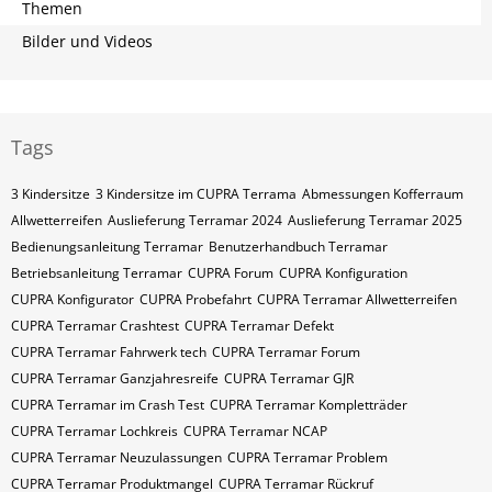
Themen
Bilder und Videos
Tags
3 Kindersitze
3 Kindersitze im CUPRA Terrama
Abmessungen Kofferraum
Allwetterreifen
Auslieferung Terramar 2024
Auslieferung Terramar 2025
Bedienungsanleitung Terramar
Benutzerhandbuch Terramar
Betriebsanleitung Terramar
CUPRA Forum
CUPRA Konfiguration
CUPRA Konfigurator
CUPRA Probefahrt
CUPRA Terramar Allwetterreifen
CUPRA Terramar Crashtest
CUPRA Terramar Defekt
CUPRA Terramar Fahrwerk tech
CUPRA Terramar Forum
CUPRA Terramar Ganzjahresreife
CUPRA Terramar GJR
CUPRA Terramar im Crash Test
CUPRA Terramar Kompletträder
CUPRA Terramar Lochkreis
CUPRA Terramar NCAP
CUPRA Terramar Neuzulassungen
CUPRA Terramar Problem
CUPRA Terramar Produktmangel
CUPRA Terramar Rückruf