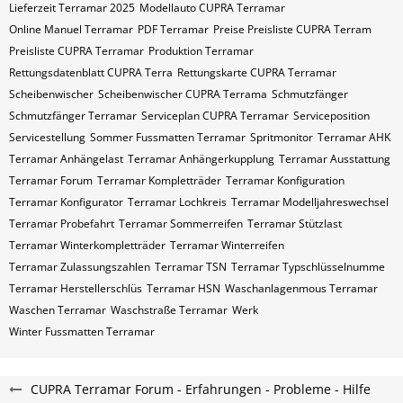
Lieferzeit Terramar 2025
Modellauto CUPRA Terramar
Online Manuel Terramar
PDF Terramar
Preise Preisliste CUPRA Terram
Preisliste CUPRA Terramar
Produktion Terramar
Rettungsdatenblatt CUPRA Terra
Rettungskarte CUPRA Terramar
Scheibenwischer
Scheibenwischer CUPRA​ Terrama
Schmutzfänger
Schmutzfänger Terramar
Serviceplan CUPRA Terramar
Serviceposition
Servicestellung
Sommer Fussmatten Terramar
Spritmonitor
Terramar AHK
Terramar Anhängelast
Terramar Anhängerkupplung
Terramar Ausstattung
Terramar Forum
Terramar Kompletträder
Terramar Konfiguration
Terramar Konfigurator
Terramar Lochkreis
Terramar Modelljahreswechsel
Terramar Probefahrt
Terramar Sommerreifen
Terramar Stützlast
Terramar Winterkompletträder
Terramar Winterreifen
Terramar Zulassungszahlen
Terramar​​​​ TSN
Terramar​​​​ Typschlüsselnumme
Terramar​​​​​ Herstellerschlüs
Terramar​​​​​ HSN
Waschanlagenmous Terramar
Waschen Terramar
Waschstraße Terramar
Werk
Winter Fussmatten Terramar
CUPRA Terramar Forum - Erfahrungen - Probleme - Hilfe