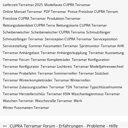
Lieferzeit Terramar 2025
Modellauto CUPRA Terramar
Online Manuel Terramar
PDF Terramar
Preise Preisliste CUPRA Terram
Preisliste CUPRA Terramar
Produktion Terramar
Rettungsdatenblatt CUPRA Terra
Rettungskarte CUPRA Terramar
Scheibenwischer
Scheibenwischer CUPRA​ Terrama
Schmutzfänger
Schmutzfänger Terramar
Serviceplan CUPRA Terramar
Serviceposition
Servicestellung
Sommer Fussmatten Terramar
Spritmonitor
Terramar AHK
Terramar Anhängelast
Terramar Anhängerkupplung
Terramar Ausstattung
Terramar Forum
Terramar Kompletträder
Terramar Konfiguration
Terramar Konfigurator
Terramar Lochkreis
Terramar Modelljahreswechsel
Terramar Probefahrt
Terramar Sommerreifen
Terramar Stützlast
Terramar Winterkompletträder
Terramar Winterreifen
Terramar Zulassungszahlen
Terramar​​​​ TSN
Terramar​​​​ Typschlüsselnumme
Terramar​​​​​ Herstellerschlüs
Terramar​​​​​ HSN
Waschanlagenmous Terramar
Waschen Terramar
Waschstraße Terramar
Werk
Winter Fussmatten Terramar
CUPRA Terramar Forum - Erfahrungen - Probleme - Hilfe