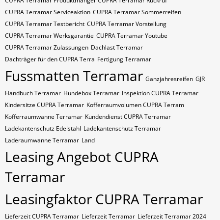
CUPRA Terramar Produktmangel
CUPRA Terramar Rückruf
CUPRA Terramar Serviceaktion
CUPRA Terramar Sommerreifen
CUPRA Terramar Testbericht
CUPRA Terramar Vorstellung
CUPRA Terramar Werksgarantie
CUPRA Terramar Youtube
CUPRA Terramar Zulassungen
Dachlast Terramar
Dachträger für den CUPRA Terra
Fertigung Terramar
Fussmatten Terramar
Ganzjahresreifen
GJR
Handbuch Terramar
Hundebox Terramar
Inspektion CUPRA Terramar
Kindersitze CUPRA Terramar
Kofferraumvolumen CUPRA Terram
Kofferraumwanne Terramar
Kundendienst CUPRA Terramar
Ladekantenschutz Edelstahl
Ladekantenschutz Terramar
Laderaumwanne Terramar
Land
Leasing Angebot CUPRA
Terramar
Leasingfaktor CUPRA Terramar
Lieferzeit CUPRA Terramar
Lieferzeit Terramar
Lieferzeit Terramar 2024