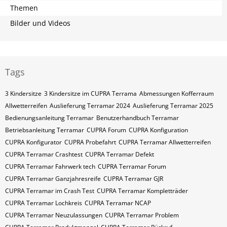
Themen
Bilder und Videos
Tags
3 Kindersitze
3 Kindersitze im CUPRA Terrama
Abmessungen Kofferraum
Allwetterreifen
Auslieferung Terramar 2024
Auslieferung Terramar 2025
Bedienungsanleitung Terramar
Benutzerhandbuch Terramar
Betriebsanleitung Terramar
CUPRA Forum
CUPRA Konfiguration
CUPRA Konfigurator
CUPRA Probefahrt
CUPRA Terramar Allwetterreifen
CUPRA Terramar Crashtest
CUPRA Terramar Defekt
CUPRA Terramar Fahrwerk tech
CUPRA Terramar Forum
CUPRA Terramar Ganzjahresreife
CUPRA Terramar GJR
CUPRA Terramar im Crash Test
CUPRA Terramar Kompletträder
CUPRA Terramar Lochkreis
CUPRA Terramar NCAP
CUPRA Terramar Neuzulassungen
CUPRA Terramar Problem