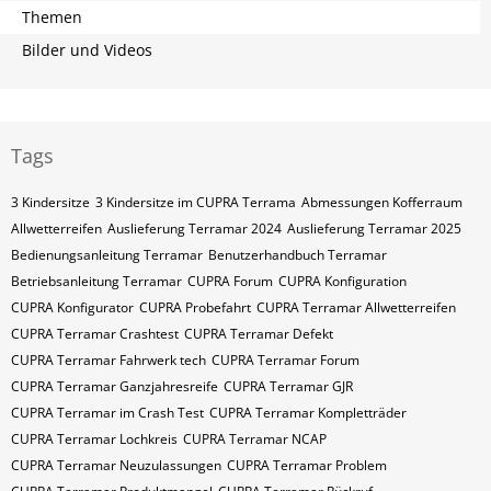
Themen
Bilder und Videos
Tags
3 Kindersitze
3 Kindersitze im CUPRA Terrama
Abmessungen Kofferraum
Allwetterreifen
Auslieferung Terramar 2024
Auslieferung Terramar 2025
Bedienungsanleitung Terramar
Benutzerhandbuch Terramar
Betriebsanleitung Terramar
CUPRA Forum
CUPRA Konfiguration
CUPRA Konfigurator
CUPRA Probefahrt
CUPRA Terramar Allwetterreifen
CUPRA Terramar Crashtest
CUPRA Terramar Defekt
CUPRA Terramar Fahrwerk tech
CUPRA Terramar Forum
CUPRA Terramar Ganzjahresreife
CUPRA Terramar GJR
CUPRA Terramar im Crash Test
CUPRA Terramar Kompletträder
CUPRA Terramar Lochkreis
CUPRA Terramar NCAP
CUPRA Terramar Neuzulassungen
CUPRA Terramar Problem