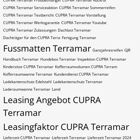
CUPRA Terramar Produktmangel
CUPRA Terramar Rückruf
CUPRA Terramar Serviceaktion
CUPRA Terramar Sommerreifen
CUPRA Terramar Testbericht
CUPRA Terramar Vorstellung
CUPRA Terramar Werksgarantie
CUPRA Terramar Youtube
CUPRA Terramar Zulassungen
Dachlast Terramar
Dachträger für den CUPRA Terra
Fertigung Terramar
Fussmatten Terramar
Ganzjahresreifen
GJR
Handbuch Terramar
Hundebox Terramar
Inspektion CUPRA Terramar
Kindersitze CUPRA Terramar
Kofferraumvolumen CUPRA Terram
Kofferraumwanne Terramar
Kundendienst CUPRA Terramar
Ladekantenschutz Edelstahl
Ladekantenschutz Terramar
Laderaumwanne Terramar
Land
Leasing Angebot CUPRA
Terramar
Leasingfaktor CUPRA Terramar
Lieferzeit CUPRA Terramar
Lieferzeit Terramar
Lieferzeit Terramar 2024