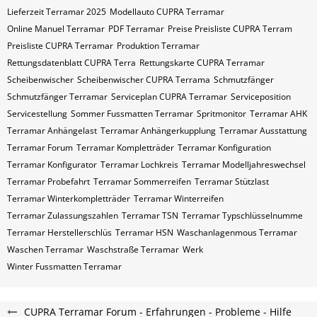
Lieferzeit Terramar 2025
Modellauto CUPRA Terramar
Online Manuel Terramar
PDF Terramar
Preise Preisliste CUPRA Terram
Preisliste CUPRA Terramar
Produktion Terramar
Rettungsdatenblatt CUPRA Terra
Rettungskarte CUPRA Terramar
Scheibenwischer
Scheibenwischer CUPRA​ Terrama
Schmutzfänger
Schmutzfänger Terramar
Serviceplan CUPRA Terramar
Serviceposition
Servicestellung
Sommer Fussmatten Terramar
Spritmonitor
Terramar AHK
Terramar Anhängelast
Terramar Anhängerkupplung
Terramar Ausstattung
Terramar Forum
Terramar Kompletträder
Terramar Konfiguration
Terramar Konfigurator
Terramar Lochkreis
Terramar Modelljahreswechsel
Terramar Probefahrt
Terramar Sommerreifen
Terramar Stützlast
Terramar Winterkompletträder
Terramar Winterreifen
Terramar Zulassungszahlen
Terramar​​​​ TSN
Terramar​​​​ Typschlüsselnumme
Terramar​​​​​ Herstellerschlüs
Terramar​​​​​ HSN
Waschanlagenmous Terramar
Waschen Terramar
Waschstraße Terramar
Werk
Winter Fussmatten Terramar
CUPRA Terramar Forum - Erfahrungen - Probleme - Hilfe