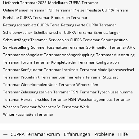
Lieferzeit Terramar 2025
Modellauto CUPRA Terramar
Online Manuel Terramar
PDF Terramar
Preise Preisliste CUPRA Terram
Preisliste CUPRA Terramar
Produktion Terramar
Rettungsdatenblatt CUPRA Terra
Rettungskarte CUPRA Terramar
Scheibenwischer
Scheibenwischer CUPRA​ Terrama
Schmutzfänger
Schmutzfänger Terramar
Serviceplan CUPRA Terramar
Serviceposition
Servicestellung
Sommer Fussmatten Terramar
Spritmonitor
Terramar AHK
Terramar Anhängelast
Terramar Anhängerkupplung
Terramar Ausstattung
Terramar Forum
Terramar Kompletträder
Terramar Konfiguration
Terramar Konfigurator
Terramar Lochkreis
Terramar Modelljahreswechsel
Terramar Probefahrt
Terramar Sommerreifen
Terramar Stützlast
Terramar Winterkompletträder
Terramar Winterreifen
Terramar Zulassungszahlen
Terramar​​​​ TSN
Terramar​​​​ Typschlüsselnumme
Terramar​​​​​ Herstellerschlüs
Terramar​​​​​ HSN
Waschanlagenmous Terramar
Waschen Terramar
Waschstraße Terramar
Werk
Winter Fussmatten Terramar
CUPRA Terramar Forum - Erfahrungen - Probleme - Hilfe