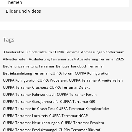
Themen
Bilder und Videos
Tags
3 Kindersitze
3 Kindersitze im CUPRA Terrama
Abmessungen Kofferraum
Allwetterreifen
Auslieferung Terramar 2024
Auslieferung Terramar 2025
Bedienungsanleitung Terramar
Benutzerhandbuch Terramar
Betriebsanleitung Terramar
CUPRA Forum
CUPRA Konfiguration
CUPRA Konfigurator
CUPRA Probefahrt
CUPRA Terramar Allwetterreifen
CUPRA Terramar Crashtest
CUPRA Terramar Defekt
CUPRA Terramar Fahrwerk tech
CUPRA Terramar Forum
CUPRA Terramar Ganzjahresreife
CUPRA Terramar GJR
CUPRA Terramar im Crash Test
CUPRA Terramar Kompletträder
CUPRA Terramar Lochkreis
CUPRA Terramar NCAP
CUPRA Terramar Neuzulassungen
CUPRA Terramar Problem
CUPRA Terramar Produktmangel
CUPRA Terramar Rückruf