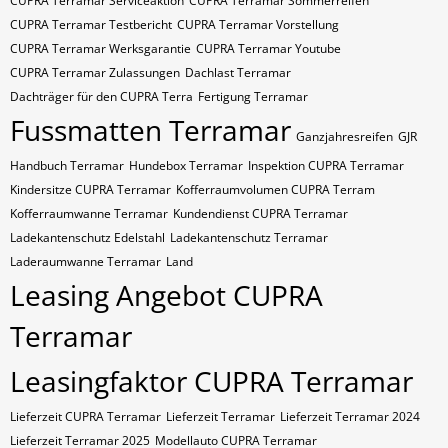
CUPRA Terramar Serviceaktion
CUPRA Terramar Sommerreifen
CUPRA Terramar Testbericht
CUPRA Terramar Vorstellung
CUPRA Terramar Werksgarantie
CUPRA Terramar Youtube
CUPRA Terramar Zulassungen
Dachlast Terramar
Dachträger für den CUPRA Terra
Fertigung Terramar
Fussmatten Terramar
Ganzjahresreifen
GJR
Handbuch Terramar
Hundebox Terramar
Inspektion CUPRA Terramar
Kindersitze CUPRA Terramar
Kofferraumvolumen CUPRA Terram
Kofferraumwanne Terramar
Kundendienst CUPRA Terramar
Ladekantenschutz Edelstahl
Ladekantenschutz Terramar
Laderaumwanne Terramar
Land
Leasing Angebot CUPRA
Terramar
Leasingfaktor CUPRA Terramar
Lieferzeit CUPRA Terramar
Lieferzeit Terramar
Lieferzeit Terramar 2024
Lieferzeit Terramar 2025
Modellauto CUPRA Terramar