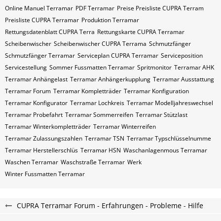
Online Manuel Terramar
PDF Terramar
Preise Preisliste CUPRA Terram
Preisliste CUPRA Terramar
Produktion Terramar
Rettungsdatenblatt CUPRA Terra
Rettungskarte CUPRA Terramar
Scheibenwischer
Scheibenwischer CUPRA​ Terrama
Schmutzfänger
Schmutzfänger Terramar
Serviceplan CUPRA Terramar
Serviceposition
Servicestellung
Sommer Fussmatten Terramar
Spritmonitor
Terramar AHK
Terramar Anhängelast
Terramar Anhängerkupplung
Terramar Ausstattung
Terramar Forum
Terramar Kompletträder
Terramar Konfiguration
Terramar Konfigurator
Terramar Lochkreis
Terramar Modelljahreswechsel
Terramar Probefahrt
Terramar Sommerreifen
Terramar Stützlast
Terramar Winterkompletträder
Terramar Winterreifen
Terramar Zulassungszahlen
Terramar​​​​ TSN
Terramar​​​​ Typschlüsselnumme
Terramar​​​​​ Herstellerschlüs
Terramar​​​​​ HSN
Waschanlagenmous Terramar
Waschen Terramar
Waschstraße Terramar
Werk
Winter Fussmatten Terramar
CUPRA Terramar Forum - Erfahrungen - Probleme - Hilfe