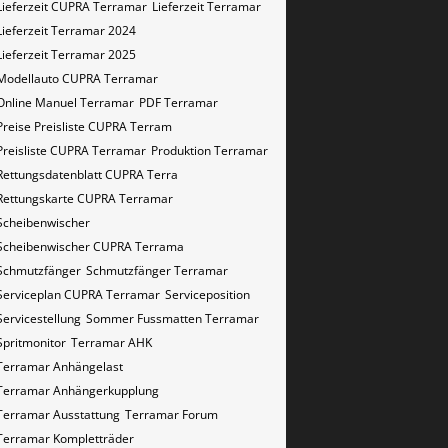
Lieferzeit CUPRA Terramar
Lieferzeit Terramar
Lieferzeit Terramar 2024
Lieferzeit Terramar 2025
Modellauto CUPRA Terramar
Online Manuel Terramar
PDF Terramar
Preise Preisliste CUPRA Terram
Preisliste CUPRA Terramar
Produktion Terramar
Rettungsdatenblatt CUPRA Terra
Rettungskarte CUPRA Terramar
Scheibenwischer
Scheibenwischer CUPRA​ Terrama
Schmutzfänger
Schmutzfänger Terramar
Serviceplan CUPRA Terramar
Serviceposition
Servicestellung
Sommer Fussmatten Terramar
Spritmonitor
Terramar AHK
Terramar Anhängelast
Terramar Anhängerkupplung
Terramar Ausstattung
Terramar Forum
Terramar Kompletträder