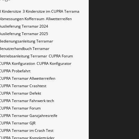
3 Kindersitze
3 Kindersitze im CUPRA Terrama
Abmessungen Kofferraum
Allwetterreifen
Auslieferung Terramar 2024
Auslieferung Terramar 2025
Bedienungsanleitung Terramar
Benutzerhandbuch Terramar
Betriebsanleitung Terramar
CUPRA Forum
CUPRA Konfiguration
CUPRA Konfigurator
CUPRA Probefahrt
CUPRA Terramar Allwetterreifen
CUPRA Terramar Crashtest
CUPRA Terramar Defekt
CUPRA Terramar Fahrwerk tech
CUPRA Terramar Forum
CUPRA Terramar Ganzjahresreife
CUPRA Terramar GJR
CUPRA Terramar im Crash Test
CUPRA Terramar Kompletträder