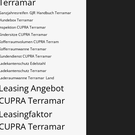
Terramar
Ganzjahresreifen
GJR
Handbuch Terramar
Hundebox Terramar
Inspektion CUPRA Terramar
Kindersitze CUPRA Terramar
Kofferraumvolumen CUPRA Terram
Kofferraumwanne Terramar
Kundendienst CUPRA Terramar
Ladekantenschutz Edelstahl
Ladekantenschutz Terramar
Laderaumwanne Terramar
Land
Leasing Angebot
CUPRA Terramar
Leasingfaktor
CUPRA Terramar