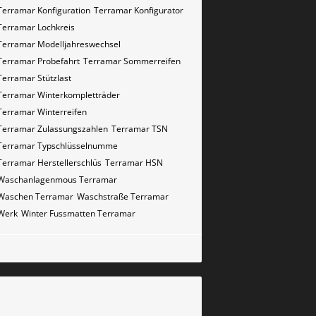
Terramar Konfiguration
Terramar Konfigurator
Terramar Lochkreis
Terramar Modelljahreswechsel
Terramar Probefahrt
Terramar Sommerreifen
Terramar Stützlast
Terramar Winterkompletträder
Terramar Winterreifen
Terramar Zulassungszahlen
Terramar​​​​ TSN
Terramar​​​​ Typschlüsselnumme
Terramar​​​​​ Herstellerschlüs
Terramar​​​​​ HSN
Waschanlagenmous Terramar
Waschen Terramar
Waschstraße Terramar
Werk
Winter Fussmatten Terramar