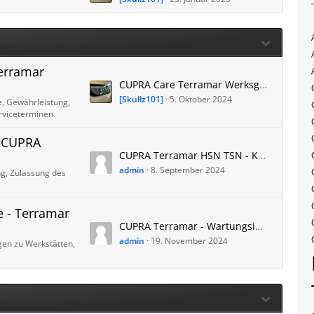
Terramar
CUPRA Care Terramar Werksgarantie - Erfahrung Terramar Garantie Batterie u. Technik
[Skullz101]
5. Oktober 2024
, Gewährleistung,
rviceterminen.
r CUPRA
CUPRA Terramar HSN TSN - Kfz Versicherung - Herstellerschlüsselnummer + Typschlüsselnummer - Versicherungseinstufung
admin
8. September 2024
g, Zulassung des
e - Terramar
CUPRA Terramar - Wartungsintervall - Inspektionsintervall - Wartungsplan PDF
admin
19. November 2024
en zu Werkstätten,