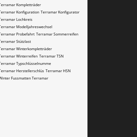
Terramar Kompletträder
Terramar Konfiguration
Terramar Konfigurator
Terramar Lochkreis
Terramar Modelljahreswechsel
Terramar Probefahrt
Terramar Sommerreifen
Terramar Stützlast
Terramar Winterkompletträder
Terramar Winterreifen
Terramar​​​​ TSN
Terramar​​​​ Typschlüsselnumme
Terramar​​​​​ Herstellerschlüs
Terramar​​​​​ HSN
Winter Fussmatten Terramar