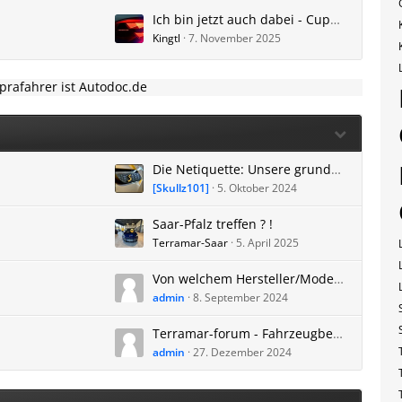
Ich bin jetzt auch dabei - Cupra Terramar 2.0 TSI mit 265 PS.
Kingtl
7. November 2025
uprafahrer ist Autodoc.de
Die Netiquette: Unsere grundlegenden Forenregeln.
[Skullz101]
5. Oktober 2024
Saar-Pfalz treffen ? !
Terramar-Saar
5. April 2025
Von welchem Hersteller/Modell kommt ihr und warum wechselt ihr zum CUPRA Terramar?
admin
8. September 2024
Terramar-forum - Fahrzeugbestell Liste / Übersicht
admin
27. Dezember 2024