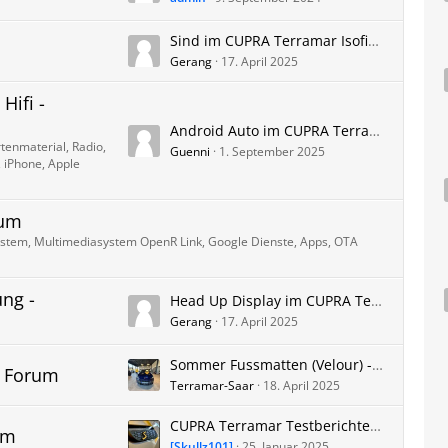
Sind im CUPRA Terramar Isofix Halterungen für Kindersitze vorhanden? Rückbank? Beifahrersitz?
Gerang
17. April 2025
Hifi -
Android Auto im CUPRA Terramar - Erfahrungen, Probleme und Updates
enmaterial, Radio,
Guenni
1. September 2025
 iPhone, Apple
rum
stem, Multimediasystem OpenR Link, Google Dienste, Apps, OTA
ung -
Head Up Display im CUPRA Terramar - Erfahrungen und Probleme
Gerang
17. April 2025
Sommer Fussmatten (Velour) - Original oder Zubehör
r Forum
Terramar-Saar
18. April 2025
CUPRA Terramar Testberichte, YouTube Videos, Vorstellung, Links
um
[Skullz101]
25. Januar 2025