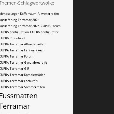
Themen-Schlagwortwolke
Abmessungen Kofferraum
Allwetterreifen
Auslieferung Terramar 2024
Auslieferung Terramar 2025
CUPRA Forum
CUPRA Konfiguration
CUPRA Konfigurator
CUPRA Probefahrt
CUPRA Terramar Allwetterreifen
CUPRA Terramar Fahrwerk tech
CUPRA Terramar Forum
CUPRA Terramar Ganzjahresreife
CUPRA Terramar GJR
CUPRA Terramar Kompletträder
CUPRA Terramar Lochkreis
CUPRA Terramar Sommerreifen
Fussmatten
Terramar