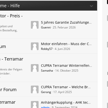
me - Hilfe
r - Preis -
5 Jahres Garantie Zuzahlungen bei defekten
gebot und
Guenni
25. Februar 2026
n Bestellung,
Motor einfahren - Muss der CUPRA Terramar eingefahren werden?
rum
Robby57
4. Juni 2026
 - Terramar
CUPRA Terramar Winterreifen und Winter Kompletträder - CUPRA Original und Zubehörräder - Erfahrungen und Bilder
kreis der Felgen
Samatha
14. Oktober 2025
örräder.
r
CUPRA Terramar – Welche Breite mit Spiegel und welche Breite ohne Außenspiegel?
ar Forum
Gerang
17. April 2025
erramar
Anhängerkupplung - AHK technische Daten CUPRA Terramar - Anhängelast Stützlast usw.
admin
9. September 2024