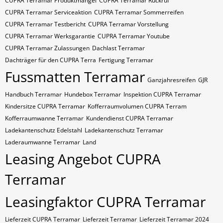
CUPRA Terramar Produktmangel
CUPRA Terramar Rückruf
CUPRA Terramar Serviceaktion
CUPRA Terramar Sommerreifen
CUPRA Terramar Testbericht
CUPRA Terramar Vorstellung
CUPRA Terramar Werksgarantie
CUPRA Terramar Youtube
CUPRA Terramar Zulassungen
Dachlast Terramar
Dachträger für den CUPRA Terra
Fertigung Terramar
Fussmatten Terramar
Ganzjahresreifen
GJR
Handbuch Terramar
Hundebox Terramar
Inspektion CUPRA Terramar
Kindersitze CUPRA Terramar
Kofferraumvolumen CUPRA Terram
Kofferraumwanne Terramar
Kundendienst CUPRA Terramar
Ladekantenschutz Edelstahl
Ladekantenschutz Terramar
Laderaumwanne Terramar
Land
Leasing Angebot CUPRA
Terramar
Leasingfaktor CUPRA Terramar
Lieferzeit CUPRA Terramar
Lieferzeit Terramar
Lieferzeit Terramar 2024