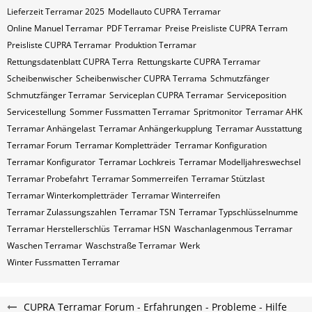
Lieferzeit Terramar 2025
Modellauto CUPRA Terramar
Online Manuel Terramar
PDF Terramar
Preise Preisliste CUPRA Terram
Preisliste CUPRA Terramar
Produktion Terramar
Rettungsdatenblatt CUPRA Terra
Rettungskarte CUPRA Terramar
Scheibenwischer
Scheibenwischer CUPRA​ Terrama
Schmutzfänger
Schmutzfänger Terramar
Serviceplan CUPRA Terramar
Serviceposition
Servicestellung
Sommer Fussmatten Terramar
Spritmonitor
Terramar AHK
Terramar Anhängelast
Terramar Anhängerkupplung
Terramar Ausstattung
Terramar Forum
Terramar Kompletträder
Terramar Konfiguration
Terramar Konfigurator
Terramar Lochkreis
Terramar Modelljahreswechsel
Terramar Probefahrt
Terramar Sommerreifen
Terramar Stützlast
Terramar Winterkompletträder
Terramar Winterreifen
Terramar Zulassungszahlen
Terramar​​​​ TSN
Terramar​​​​ Typschlüsselnumme
Terramar​​​​​ Herstellerschlüs
Terramar​​​​​ HSN
Waschanlagenmous Terramar
Waschen Terramar
Waschstraße Terramar
Werk
Winter Fussmatten Terramar
CUPRA Terramar Forum - Erfahrungen - Probleme - Hilfe