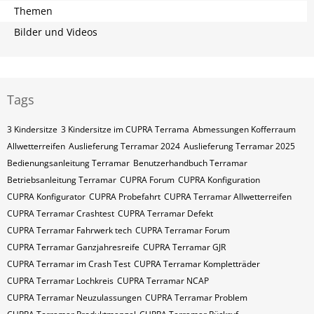
Themen
Bilder und Videos
Tags
3 Kindersitze
3 Kindersitze im CUPRA Terrama
Abmessungen Kofferraum
Allwetterreifen
Auslieferung Terramar 2024
Auslieferung Terramar 2025
Bedienungsanleitung Terramar
Benutzerhandbuch Terramar
Betriebsanleitung Terramar
CUPRA Forum
CUPRA Konfiguration
CUPRA Konfigurator
CUPRA Probefahrt
CUPRA Terramar Allwetterreifen
CUPRA Terramar Crashtest
CUPRA Terramar Defekt
CUPRA Terramar Fahrwerk tech
CUPRA Terramar Forum
CUPRA Terramar Ganzjahresreife
CUPRA Terramar GJR
CUPRA Terramar im Crash Test
CUPRA Terramar Kompletträder
CUPRA Terramar Lochkreis
CUPRA Terramar NCAP
CUPRA Terramar Neuzulassungen
CUPRA Terramar Problem