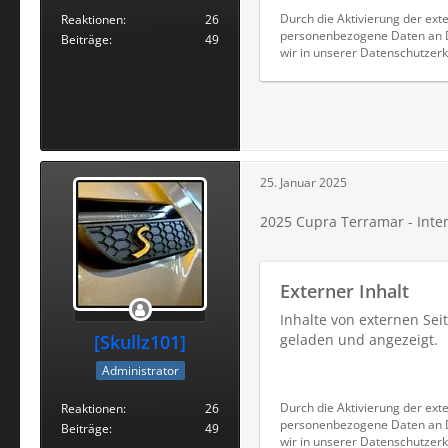
Durch die Aktivierung der exte
Reaktionen
26
personenbezogene Daten an Dr
Beiträge
49
wir in unserer Datenschutzerk
25. Januar 2025
2025 Cupra Terramar - Interi
Externer Inhalt
Inhalte von externen Se
[Skullz101]
geladen und angezeigt.
Administrator
Durch die Aktivierung der exte
Reaktionen
26
personenbezogene Daten an Dr
Beiträge
49
wir in unserer Datenschutzerk