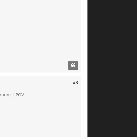
#3
nraum | POV