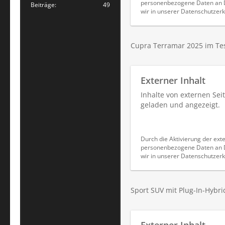
personenbezogene Daten an Dr
Beiträge
49
wir in unserer Datenschutzerk
Cupra Terramar 2025 im Tes
Externer Inhalt
Inhalte von externen Se
geladen und angezeigt.
Durch die Aktivierung der exte
personenbezogene Daten an Dr
wir in unserer Datenschutzerk
Sport SUV mit Plug-In-Hybr