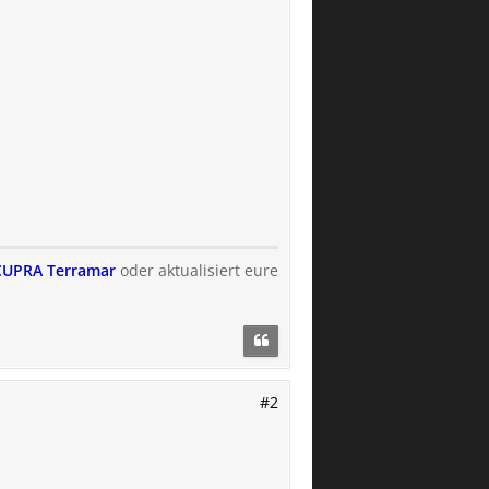
s CUPRA Terramar
oder aktualisiert eure
#2