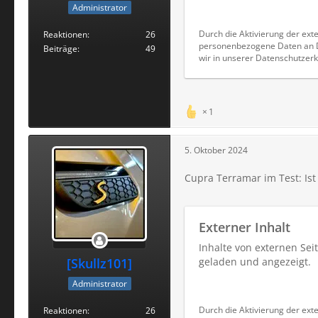
Administrator
Durch die Aktivierung der exte
Reaktionen
26
personenbezogene Daten an Dr
Beiträge
49
wir in unserer Datenschutzerk
1
5. Oktober 2024
Cupra Terramar im Test: Ist
Externer Inhalt
Inhalte von externen Se
[Skullz101]
geladen und angezeigt.
Administrator
Durch die Aktivierung der exte
Reaktionen
26