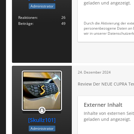
geladen und angezeigt.
Administrator
Reaktionen
26
Durch die Aktivierung der exte
Beiträge
49
personenbezogene Daten an Dr
wir in unserer Datenschutzerk
24. Dezember 2024
Review Der NEUE CUPRA Te
Externer Inhalt
Inhalte von externen Se
[Skullz101]
geladen und angezeigt.
Administrator