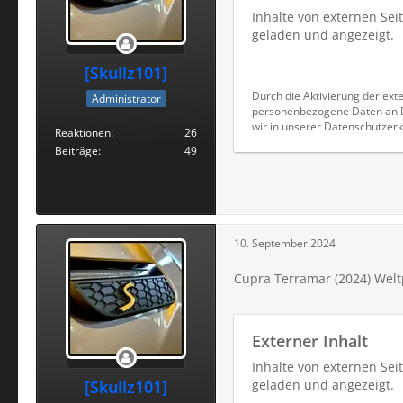
Inhalte von externen Se
geladen und angezeigt.
[Skullz101]
Durch die Aktivierung der exte
Administrator
personenbezogene Daten an Dr
wir in unserer Datenschutzerk
Reaktionen
26
Beiträge
49
10. September 2024
Cupra Terramar (2024) Welt
Externer Inhalt
Inhalte von externen Se
[Skullz101]
geladen und angezeigt.