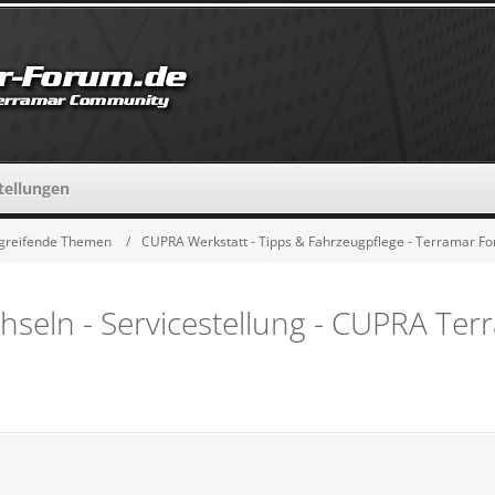
tellungen
greifende Themen
CUPRA Werkstatt - Tipps & Fahrzeugpflege - Terramar F
seln - Servicestellung - CUPRA​ Ter