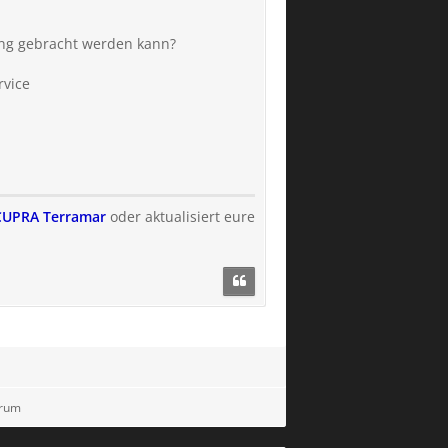
ung gebracht werden kann?
rvice
s CUPRA Terramar
oder aktualisiert eure
orum