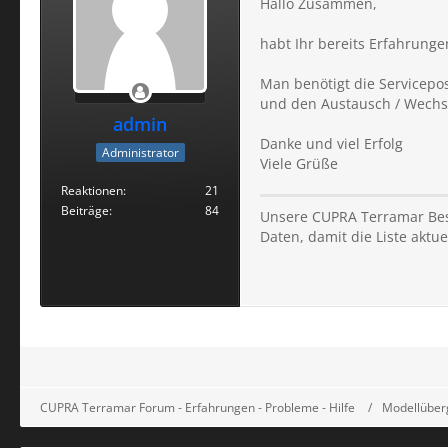
Hallo Zusammen,
habt Ihr bereits Erfahrung
Man benötigt die Servicepo
und den Austausch / Wechs
admin
Danke und viel Erfolg
Administrator
Viele Grüße
Reaktionen
21
Beiträge
84
Unsere CUPRA Terramar Best
Daten, damit die Liste aktuel
CUPRA Terramar Forum - Erfahrungen - Probleme - Hilfe
Modellüber