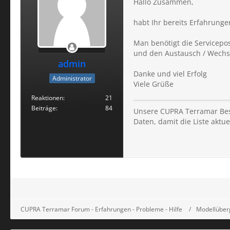
Hallo Zusammen,
habt Ihr bereits Erfahrung
Man benötigt die Servicepo
und den Austausch / Wechs
admin
Danke und viel Erfolg
Administrator
Viele Grüße
Reaktionen
21
Beiträge
84
Unsere CUPRA Terramar Best
Daten, damit die Liste aktuel
CUPRA Terramar Forum - Erfahrungen - Probleme - Hilfe
Modellüber