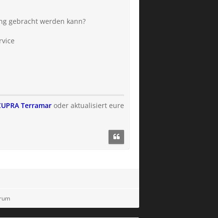
ung gebracht werden kann?
rvice
s CUPRA Terramar
oder aktualisiert eure
orum