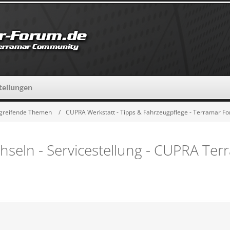
tellungen
greifende Themen
CUPRA Werkstatt - Tipps & Fahrzeugpflege - Terramar F
seln - Servicestellung - CUPRA​ Ter