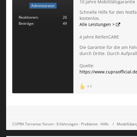
10 Jahre Mobilitätsgarantie
Administrator
Schnelle Hilfe für den Not
Reaktionen
26
kostenlos.
Beiträge
49
Alle Leistungen >
4 Jahre ReifenCARE
Die Garantie für die am F
durch Dritte. Durch Aufpral
Quelle:
https://www.cupraofficial.d
1
CUPRA Terramar Forum - Erfahrungen - Probleme - Hilfe
Modellüber