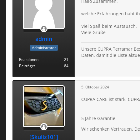
Hallo Zusammen,
welche Erfahrungen habt ih
Viel Spaß beim Austausch.
Viele Grüße
admin
Administrator
Unsere CUPRA Terramar Best
Daten, damit die Liste aktuel
Reaktionen
21
Beiträge
84
5. Oktober 2024
CUPRA CARE ist stark. CUPRA
5 Jahre Garantie
Wir schenken Vertrauen. Des
[Skullz101]