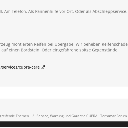
fall. Am Telefon. Als Pannenhilfe vor Ort. Oder als Abschleppservi
ahrzeug montierten Reifen bei Übergabe. Wir beheben Reifenschäd
l auf einen Bordstein. Oder eingefahrene spitze Gegenstände.
e/services/cupra-care
greifende Themen
Service, Wartung und Garantie CUPRA - Terramar Forum