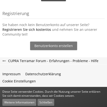
Registrierung
Sie haben noch kein Benutzerkonto auf unserer Seite?
Registrieren Sie sich kostenlos
und nehmen Sie an unserer
Community teil!
Benutzerkonto erstellen
CUPRA Terramar Forum - Erfahrungen - Probleme - Hilfe
Impressum
Datenschutzerklärung
Cookie Einstellungen
Diese Seite verwendet Cookies. Durch die Nutzung unserer Seite erklären
Community-Software:
WoltLab Suite™
Sie sich damit einverstanden, dass wir Cookies setzen.
Stil:
Classic
von
cls-design
Weitere Informationen
Schließen