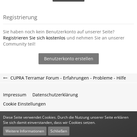
Registrierung
Sie haben noch kein Benutzerkonto auf unserer Seite?
Registrieren Sie sich kostenlos
und nehmen Sie an unserer
Community teil!
Benutzerkonto erstellen
CUPRA Terramar Forum - Erfahrungen - Probleme - Hilfe
Impressum
Datenschutzerklärung
Cookie Einstellungen
Diese Seite verwendet Cookies. Durch die Nutzung unserer Seite erklären
Community-Software:
WoltLab Suite™
Sie sich damit einverstanden, dass wir Cookies setzen.
Stil:
Classic
von
cls-design
Weitere Informationen
Schließen