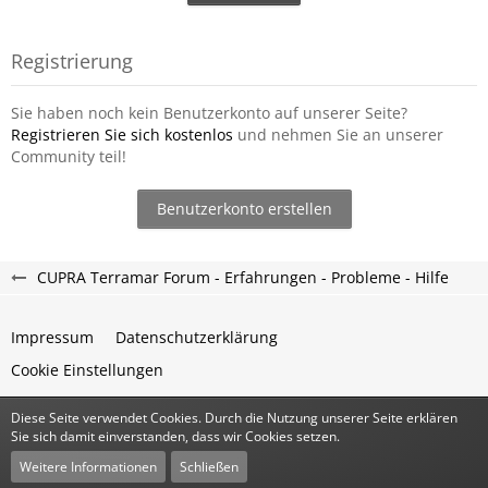
Registrierung
Sie haben noch kein Benutzerkonto auf unserer Seite?
Registrieren Sie sich kostenlos
und nehmen Sie an unserer
Community teil!
Benutzerkonto erstellen
CUPRA Terramar Forum - Erfahrungen - Probleme - Hilfe
Impressum
Datenschutzerklärung
Cookie Einstellungen
Diese Seite verwendet Cookies. Durch die Nutzung unserer Seite erklären
Community-Software:
WoltLab Suite™
Sie sich damit einverstanden, dass wir Cookies setzen.
Stil:
Classic
von
cls-design
Weitere Informationen
Schließen