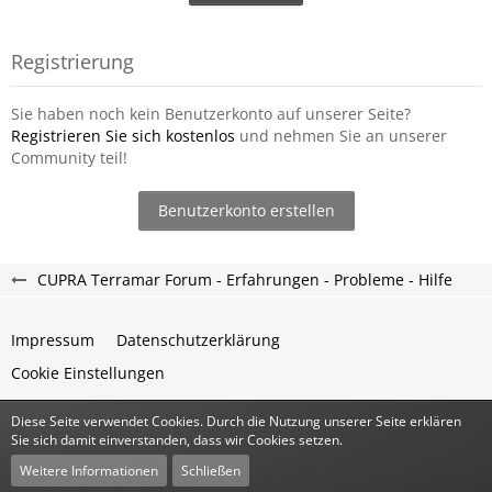
Registrierung
Sie haben noch kein Benutzerkonto auf unserer Seite?
Registrieren Sie sich kostenlos
und nehmen Sie an unserer
Community teil!
Benutzerkonto erstellen
CUPRA Terramar Forum - Erfahrungen - Probleme - Hilfe
Impressum
Datenschutzerklärung
Cookie Einstellungen
Diese Seite verwendet Cookies. Durch die Nutzung unserer Seite erklären
Community-Software:
WoltLab Suite™
Sie sich damit einverstanden, dass wir Cookies setzen.
Stil:
Classic
von
cls-design
Weitere Informationen
Schließen