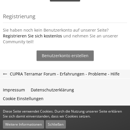
Registrierung
Sie haben noch kein Benutzerkonto auf unserer Seite?
Registrieren Sie sich kostenlos
und nehmen Sie an unserer
Community teil!
Benutzerkonto erstellen
CUPRA Terramar Forum - Erfahrungen - Probleme - Hilfe
Impressum
Datenschutzerklärung
Cookie Einstellungen
Diese Seite verwendet Cookies. Durch die Nutzung unserer Seite erklären
Community-Software:
WoltLab Suite™
Sie sich damit einverstanden, dass wir Cookies setzen.
Stil:
Classic
von
cls-design
Weitere Informationen
Schließen