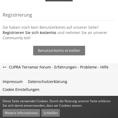
Registrierung
Sie haben noch kein Benutzerkonto auf unserer Seite?
Registrieren Sie sich kostenlos
und nehmen Sie an unserer
Community teil!
Benutzerkonto erstellen
CUPRA Terramar Forum - Erfahrungen - Probleme - Hilfe
Impressum
Datenschutzerklärung
Cookie Einstellungen
Diese Seite verwendet Cookies. Durch die Nutzung unserer Seite erklären
Community-Software:
WoltLab Suite™
Sie sich damit einverstanden, dass wir Cookies setzen.
Stil:
Classic
von
cls-design
Weitere Informationen
Schließen