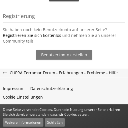
Registrierung
Sie haben noch kein Benutzerkonto auf unserer Seite?
Registrieren Sie sich kostenlos
und nehmen Sie an unserer
Community teil!
Benutzerkonto erstellen
CUPRA Terramar Forum - Erfahrungen - Probleme - Hilfe
Impressum
Datenschutzerklärung
Cookie Einstellungen
Diese Seite verwendet Cookies. Durch die Nutzung unserer Seite erklären
Community-Software:
WoltLab Suite™
Sie sich damit einverstanden, dass wir Cookies setzen.
Stil:
Classic
von
cls-design
Weitere Informationen
Schließen