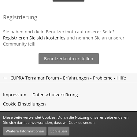
Registrierung
Sie haben noch kein Benutzerkonto auf unserer Seite?
Registrieren Sie sich kostenlos
und nehmen Sie an unserer
Community teil!
Benutzerkonto erstellen
CUPRA Terramar Forum - Erfahrungen - Probleme - Hilfe
Impressum
Datenschutzerklärung
Cookie Einstellungen
Diese Seite verwendet Cookies. Durch die Nutzung unserer Seite erklären
Community-Software:
WoltLab Suite™
Sie sich damit einverstanden, dass wir Cookies setzen.
Stil:
Classic
von
cls-design
Weitere Informationen
Schließen