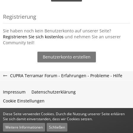
Registrierung
Sie haben noch kein Benutzerkonto auf unserer Seite?
Registrieren Sie sich kostenlos
und nehmen Sie an unserer
Community teil!
Benutzerkonto erstellen
CUPRA Terramar Forum - Erfahrungen - Probleme - Hilfe
Impressum
Datenschutzerklärung
Cookie Einstellungen
Diese Seite verwendet Cookies. Durch die Nutzung unserer Seite erklären
Community-Software:
WoltLab Suite™
Sie sich damit einverstanden, dass wir Cookies setzen.
Stil:
Classic
von
cls-design
Weitere Informationen
Schließen