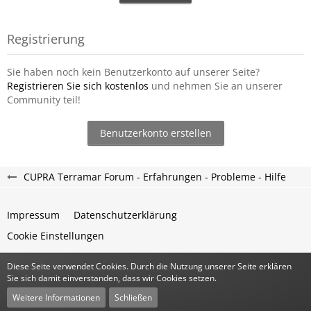
Registrierung
Sie haben noch kein Benutzerkonto auf unserer Seite?
Registrieren Sie sich kostenlos
und nehmen Sie an unserer
Community teil!
Benutzerkonto erstellen
CUPRA Terramar Forum - Erfahrungen - Probleme - Hilfe
Impressum
Datenschutzerklärung
Cookie Einstellungen
Diese Seite verwendet Cookies. Durch die Nutzung unserer Seite erklären
Community-Software:
WoltLab Suite™
Sie sich damit einverstanden, dass wir Cookies setzen.
Stil:
Classic
von
cls-design
Weitere Informationen
Schließen