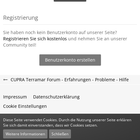
Registrierung
Sie haben noch kein Benutzerkonto auf unserer Seite?
Registrieren Sie sich kostenlos
und nehmen Sie an unserer
Community teil!
Benutzerkonto erstellen
CUPRA Terramar Forum - Erfahrungen - Probleme - Hilfe
Impressum
Datenschutzerklärung
Cookie Einstellungen
Diese Seite verwendet Cookies. Durch die Nutzung unserer Seite erklären
Community-Software:
WoltLab Suite™
Sie sich damit einverstanden, dass wir Cookies setzen.
Stil:
Classic
von
cls-design
Weitere Informationen
Schließen