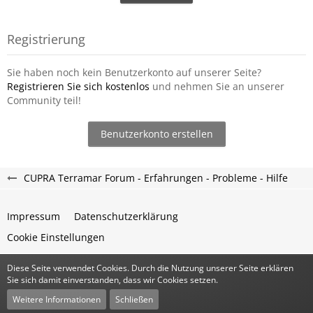
Registrierung
Sie haben noch kein Benutzerkonto auf unserer Seite?
Registrieren Sie sich kostenlos
und nehmen Sie an unserer
Community teil!
Benutzerkonto erstellen
CUPRA Terramar Forum - Erfahrungen - Probleme - Hilfe
Impressum
Datenschutzerklärung
Cookie Einstellungen
Diese Seite verwendet Cookies. Durch die Nutzung unserer Seite erklären
Community-Software:
WoltLab Suite™
Sie sich damit einverstanden, dass wir Cookies setzen.
Stil:
Classic
von
cls-design
Weitere Informationen
Schließen